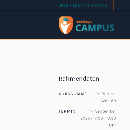
ÜBER MEDICOPS CAMPUS
Rahmendaten
KURSNUMMER
2025-R-eL-
Web-68
TERMIN
17. September
2025 / 17:00 - 18:30
Uhr