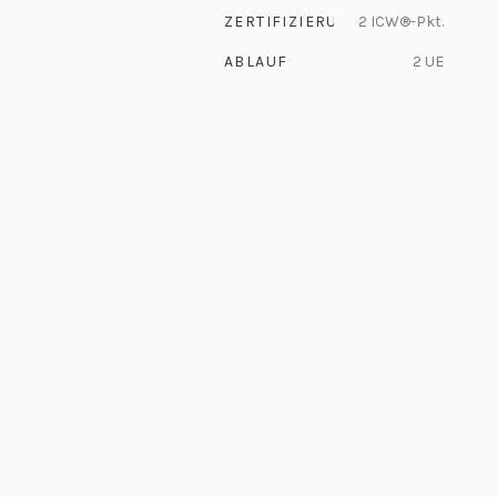
ZERTIFIZIERUNG
2 ICW®-Pkt.
ABLAUF
2 UE