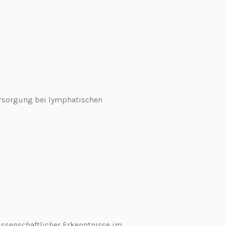
ersorgung bei lymphatischen
issenschaftlicher Erkenntnisse im