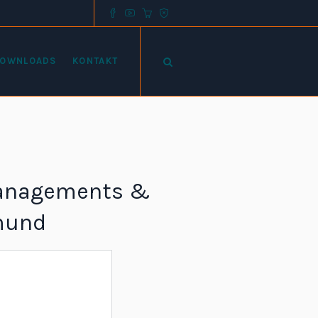
OWNLOADS
KONTAKT
managements &
tmund