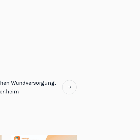
schen Wundversorgung,
senheim