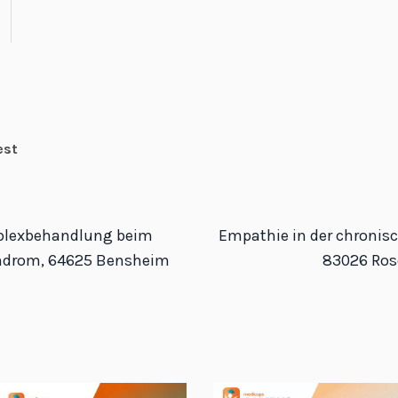
est
plexbehandlung beim
Empathie in der chroni
ndrom, 64625 Bensheim
83026 Ro