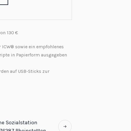
von 130 €
er ICW® sowie ein empfohlenes
ripte in Papierform ausgegeben
rden auf USB-Sticks zur
he Sozialstation
76287 Rheinstetten