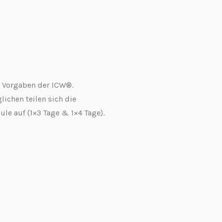
en Vorgaben der ICW®.
ichen teilen sich die
e auf (1×3 Tage & 1×4 Tage).