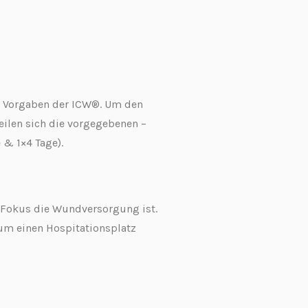
ren Vorgaben der ICW®. Um den
eilen sich die vorgegebenen –
 & 1×4 Tage).
n Fokus die Wundversorgung ist.
um einen Hospitationsplatz