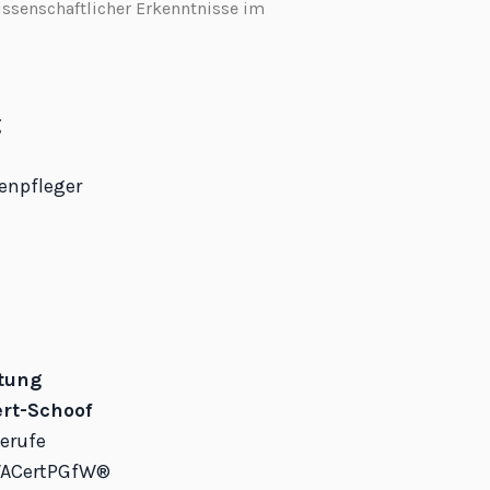
issenschaftlicher Erkenntnisse im
g
enpfleger
tung
rt-Schoof
berufe
WACertPGfW®