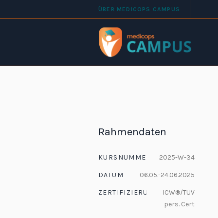
ÜBER MEDICOPS CAMPUS
Rahmendaten
KURSNUMMER
2025-W-34
DATUM
06.05.-24.06.2025
ZERTIFIZIERUNG
ICW®/TÜV
pers. Cert