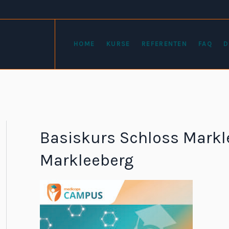
HOME
KURSE
REFERENTEN
FAQ
D
Basiskurs Schloss Markl
Markleeberg