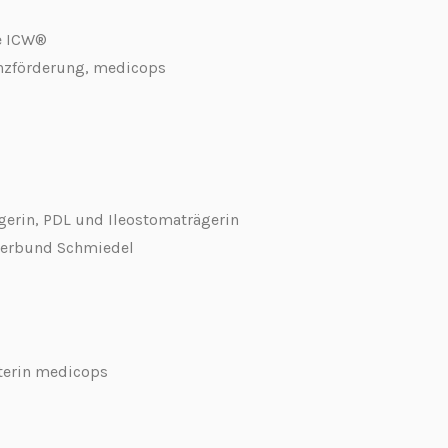
e ICW®
enzförderung, medicops
gerin, PDL und Ileostomaträgerin
everbund Schmiedel
terin medicops